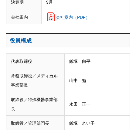
決算期
9月
会社案内
会社案内（PDF）
役員構成
代表取締役
飯塚 向平
常務取締役／メディカル
山中 勉
事業部長
取締役／特殊機器事業部
永田 正一
長
取締役／管理部門長
飯塚 れい子