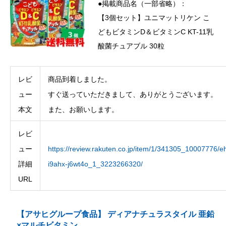
●掲載商品名（一部省略）：
【3個セット】ユニマットリケン こ
どもビタミンD＆ビタミンC KT-11乳
酸菌チュアブル 30粒
レビ
商品到着しました。
ュー
すぐ送っていただきまして、ありがとうございます。
本文
また、お願いします。
レビ
ュー
https://review.rakuten.co.jp/item/1/341305_10007776/eh
詳細
i9ahx-j6wt4o_1_3223266320/
URL
【アサヒグループ食品】 ディアナチュラスタイル 亜鉛
×マルチビタミン