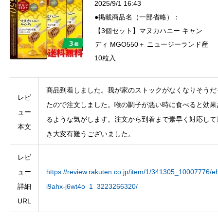
2025/9/1 16:43
●掲載商品名（一部省略）：
【3個セット】マヌカハニー キャン
ディ MGO550＋ ニュージーランド産
10粒入
商品到着しました。我が家のストックがなくなりそうだ
レビ
たので注文しました。喉の調子が悪い時に食べると効果
ュー
るような気がします。注文から到着まで素早く対応して
本文
き大変有難うございました。
レビ
ュー
https://review.rakuten.co.jp/item/1/341305_10007776/eh
詳細
i9ahx-j6wt4o_1_3223266320/
URL