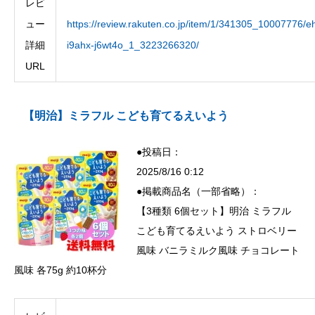
レビ
ュー
https://review.rakuten.co.jp/item/1/341305_10007776/eh
詳細
i9ahx-j6wt4o_1_3223266320/
URL
【明治】ミラフル こども育てるえいよう
●投稿日：
2025/8/16 0:12
●掲載商品名（一部省略）：
【3種類 6個セット】明治 ミラフル
こども育てるえいよう ストロベリー
風味 バニラミルク風味 チョコレート
風味 各75g 約10杯分